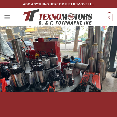
Μετάβαση
ADD ANYTHING HERE OR JUST REMOVE IT...
στο
περιεχόμενο
0